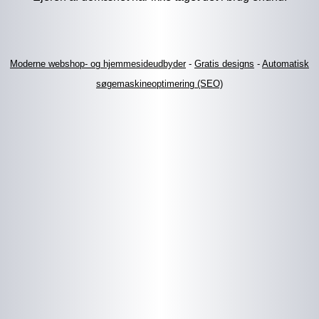
Moderne webshop- og hjemmesideudbyder
-
Gratis designs
-
Automatisk
søgemaskineoptimering (SEO)