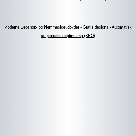
Moderne webshop- og hjemmesideudbyder
-
Gratis designs
-
Automatisk
søgemaskineoptimering (SEO)