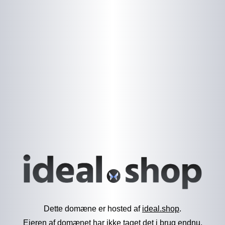
Dette domæne er hosted af
ideal.shop
.
Ejeren af domænet har ikke taget det i brug endnu.