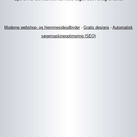
Moderne webshop- og hjemmesideudbyder
-
Gratis designs
-
Automatisk
søgemaskineoptimering (SEO)