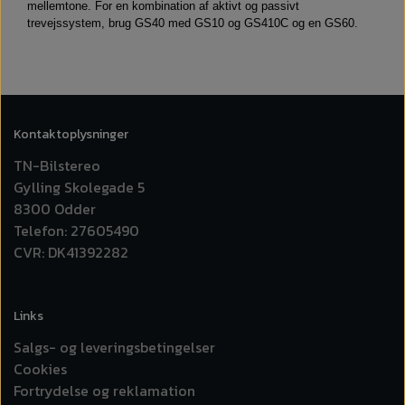
mellemtone. For en kombination af aktivt og passivt
trevejssystem, brug GS40 med GS10 og GS410C og en GS60.
Kontaktoplysninger
TN-Bilstereo
Gylling Skolegade 5
8300 Odder
Telefon: 27605490
CVR: DK41392282
Links
Salgs- og leveringsbetingelser
Cookies
Fortrydelse og reklamation