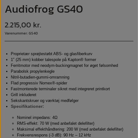
Audiofrog GS40
2.215,00 kr.
Varenummer: GS40
Proprietær sprøjtestøbt ABS- og glasfiberkurv
1″ (25 mm) kobber talespole på Kapton® former
Ferritmotor med neodym-buckingmagnet for øget følsomhed
Parabolsk propylenkegle
Nitril-butadien-gummi-omramning
Flad progressiv Nomex®-spider
Fastmonterede terminaler sikret med integreret printkort
Grill inkluderet
Sekskantskruer og værktøj medfølger
Specifikationer:
Nominel impedans: 4Ω
RMS-effekt: 70 W (med anbefalet delefilter)
Maksimal effekthåndtering: 200 W (med anbefalet delefilter)
Frekvensrespons (-3 dB): 90 Hz – 12 kHz