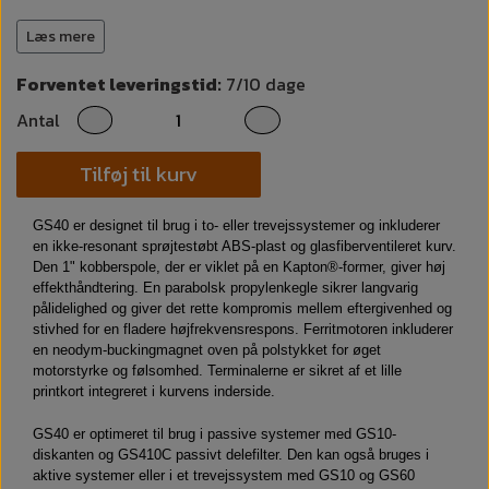
Følsomhed (2,83 V/1 M): 88 dB
Anbefalet forstærker RMS-effektområde: 15 W – 75 W
Læs mere
Anbefalet højpasfilterfrekvens og hældning: ≥ 150 Hz, ≥ 12
dB/okt.
Forventet leveringstid:
7/10 dage
Anbefalet lavpas
Filterfrekvens og hældning: ≤ 3,5 kHz, ≥ 12 dB/okt
Antal
Thiele & Small Parametre:
Tilføj til kurv
Omdrejningstal: 2,33 Ω
Levc@1kHz: 0,08 mH
GS40 er designet til brug i to- eller trevejssystemer og inkluderer
Sd: 59,4 cm²
en ikke-resonant sprøjtestøbt ABS-plast og glasfiberventileret kurv.
Mmd: 3,14 g
Den 1" kobberspole, der er viklet på en Kapton®-former, giver høj
Mms: 4,19 g
effekthåndtering. En parabolsk propylenkegle sikrer langvarig
Cms: 284,23 µM/N
pålidelighed og giver det rette kompromis mellem eftergivenhed og
Vaskevolumen: 1,022 liter
stivhed for en fladere højfrekvensrespons. Ferritmotoren inkluderer
Fs: 145,8 Hz
en neodym-buckingmagnet oven på polstykket for øget
BL: 3,06 TM
motorstyrke og følsomhed. Terminalerne er sikret af et lille
Qms: 5,74
printkort integreret i kurvens inderside.
Qes: 0,995
Qts: .82
GS40 er optimeret til brug i passive systemer med GS10-
Xmax (1-vejs lineær): 3,2 mm (1/8”)
diskanten og GS410C passivt delefilter. Den kan også bruges i
Kurvvolumen: 0,113 liter (0,004 ft³)
aktive systemer eller i et trevejssystem med GS10 og GS60