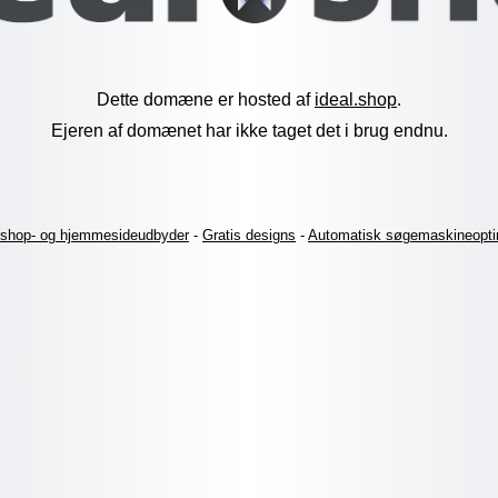
Dette domæne er hosted af
ideal.shop
.
Ejeren af domænet har ikke taget det i brug endnu.
shop- og hjemmesideudbyder
-
Gratis designs
-
Automatisk søgemaskineopti