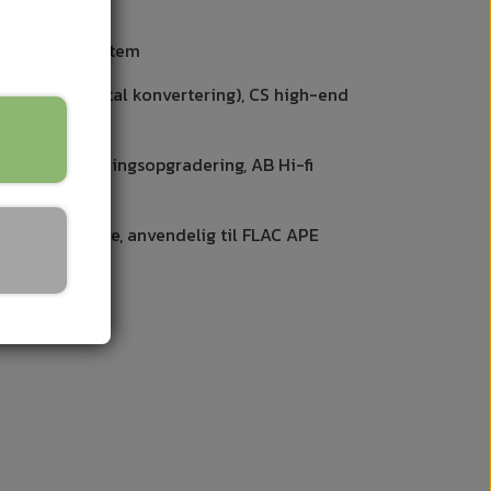
tforstærkersystem
log-til-digital konvertering), CS high-end
gnet til spændingsopgradering, AB Hi-fi
332
 5.2 dual-mode, anvendelig til FLAC APE