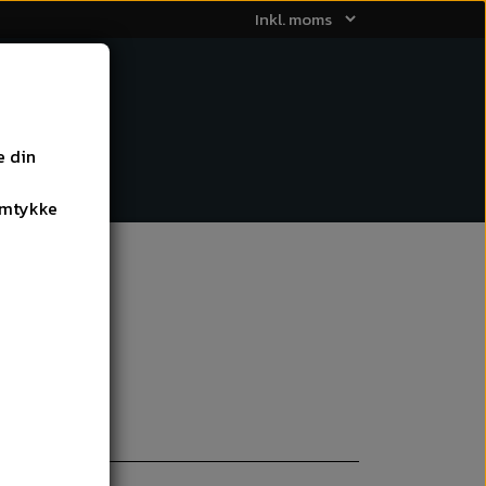
e din
EO TILBEHØR
amtykke