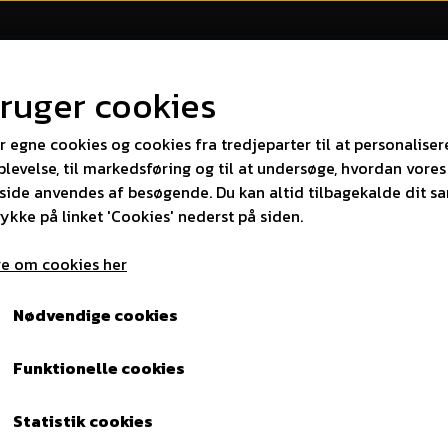
bruger cookies
r egne cookies og cookies fra tredjeparter til at personaliser
ER
FORSTÆRKERE
DSP
MÆRKER
BILSTER
levelse, til markedsføring og til at undersøge, hvordan vores
ide anvendes af besøgende. Du kan altid tilbagekalde dit s
rykke på linket 'Cookies' nederst på siden.
e om cookies her
8
FEELART DSP-F68
Nødvendige cookies
2.286,73 kr.
Funktionelle cookies
Varenummer: DSP F68
Statistik cookies