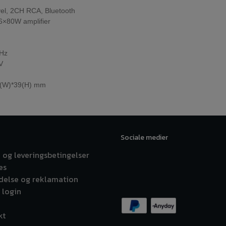
el, 2CH RCA, Bluetooth
×80W amplifier
Hz
V
0(W)*39(H) mm
Sociale medier
 og leveringsbetingelser
es
ydelse og reklamation
 login
kt