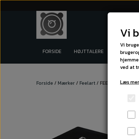
Vi 
Vi bruge
FORSIDE
HØJTTALERE
SUBWOOF
brugerop
hjemmes
ved at t
Læs mer
Forside
Mærker
Feelart
FEELART DSP-F6