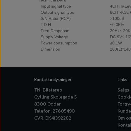
Technical Data
Input signal type
4CH Hi-Lev
Output signal type
8CH RCA, 6
S/N Ratio (RCA)
>100dB
T.D.H
≤0.05%
Freq.Response
20Hz~ 20K
Supply Voltage
DC 9V~ 16
Power consumption
≤0.1W
Dimension
200(L)*14
Kontaktoplysninger
Links
TN-Bilstereo
Salgs-
Gylling Skolegade 5
Cooki
8300 Odder
Fortr
Telefon: 27605490
Kunde
CVR: DK41392282
Om os
Konta