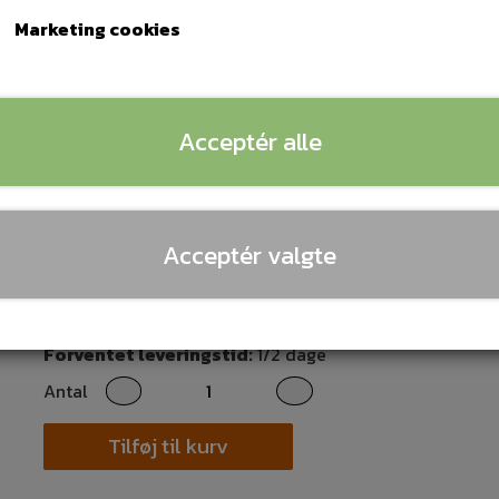
DSP-F68
Marketing cookies
Tabsfri opgradering af 8-kanals DSP og 6-kanals effek
• AKM high-end DSP hoved-IC, AKM high-end ADC IC (ana
DAC IC (digital-til-analog konvertering)
Acceptér alle
• Fremragende lydkvalitet, isoleret strømforsyning desi
niveau TDA7850, Hi-fi niveau operationsforstærker TI5
• OTG direkte forbindelse med mobiltelefon, Bluetooth
Acceptér valgte
WMA MP3 MP4 WAV DTS ALAC
Lagerstatus:
4 på lager
Forventet leveringstid:
1/2 dage
Antal
Tilføj til kurv