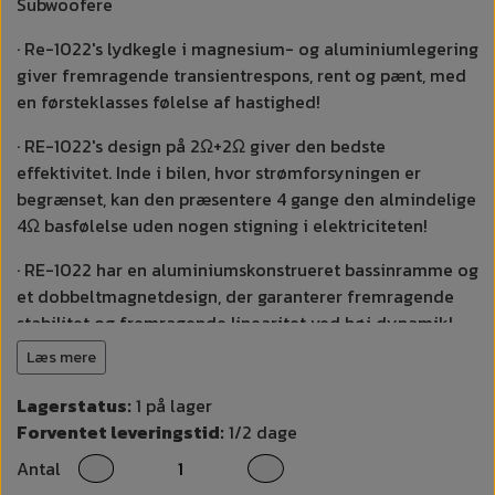
Subwoofere
· Re-1022's lydkegle i magnesium- og aluminiumlegering
giver fremragende transientrespons, rent og pænt, med
en førsteklasses følelse af hastighed!
· RE-1022's design på 2Ω+2Ω giver den bedste
effektivitet. Inde i bilen, hvor strømforsyningen er
begrænset, kan den præsentere 4 gange den almindelige
4Ω basfølelse uden nogen stigning i elektriciteten!
· RE-1022 har en aluminiumskonstrueret bassinramme og
et dobbeltmagnetdesign, der garanterer fremragende
stabilitet og fremragende linearitet ved høj dynamik!
Læs mere
· RE-1022's resonansfrekvens er så høj som 29HZ, hvilket
nærmer sig det ekstreme, som en 10'' HI-FI
Lagerstatus:
1 på lager
lavfrekvensenhed kan nå, hvilket giver en førsteklasses
Forventet leveringstid:
1/2 dage
"rumfølelse" og "atmosfærefølelse"!
Antal