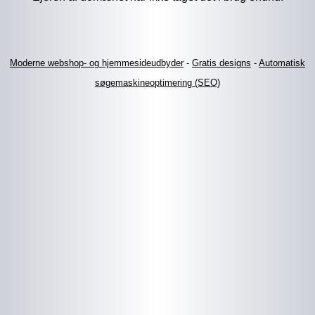
Moderne webshop- og hjemmesideudbyder
-
Gratis designs
-
Automatisk
søgemaskineoptimering (SEO)