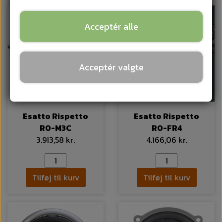
Acceptér alle
Acceptér valgte
Esatto Rispetto
Esatto Rispetto
RO-M3C
RO-FR4
3.913,58 kr.
4.166,06 kr.
Tilføj til kurv
Tilføj til kurv